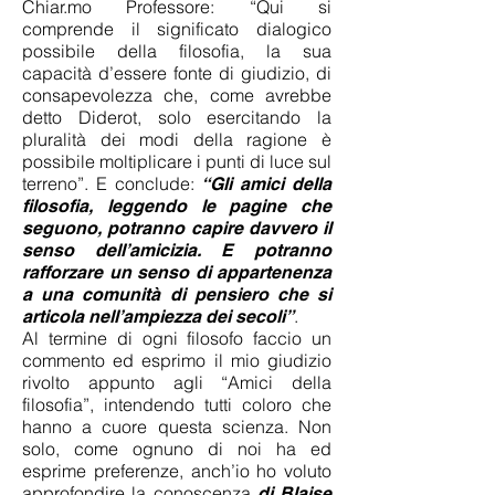
Chiar.mo Professore: “Qui si
comprende il significato dialogico
possibile della filosofia, la sua
capacità d’essere fonte di giudizio, di
consapevolezza che, come avrebbe
detto Diderot, solo esercitando la
pluralità dei modi della ragione è
possibile moltiplicare i punti di luce sul
terreno”. E conclude:
“Gli amici della
filosofia, leggendo le pagine che
seguono, potranno capire davvero il
senso dell’amicizia. E potranno
rafforzare un senso di appartenenza
a una comunità di pensiero che si
.
articola nell’ampiezza dei secoli”
Al termine di ogni filosofo faccio un
commento ed esprimo il mio giudizio
rivolto appunto agli “Amici della
filosofia”, intendendo tutti coloro che
hanno a cuore questa scienza. Non
solo, come ognuno di noi ha ed
esprime preferenze, anch’io ho voluto
approfondire la conoscenza
di Blaise